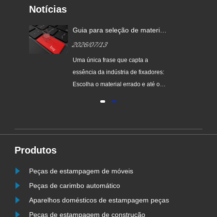
Notícias
 de
Guia para seleção de materiais
ais
de fixação: o material
2026/07/13
determina o desempenho, o
tratamento térmico determina a
nde
Uma única frase que capta a
resistência e o tratamento de
eia
essência da indústria de fixadores:
superfície determina a vida útil!
Escolha o material errado e até o
ores
fixador mais forte quebrará; Escolha
o tratamento térmico errado e até
eu
mesmo o fixador de melhor
.
classificação será apenas uma
afirmação falsa; Escolha o
Produtos
tratamento de superfície errado e até
o melho......
Peças de estampagem de móveis
Peças de carimbo automático
Aparelhos domésticos de estampagem peças
Peças de estampagem de construção